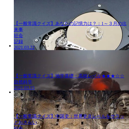
【一般常識クイズ】あなたの記憶力は？：1～３月の出
来事
社会
記録
2021.03.22
一般常識クイ
ズ
【一般常識クイズ】地学基礎：高校レベル★★★☆☆
自然科学
2021.03.15
一般常識クイ
ズ
【一般常識クイズ】中国史：世界史Ｂレベルをサラッ
とおさらい
社会