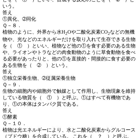
いう。
答え
①異化、➁同化
Ｑ－８．
植物のように、外界から水H
Oや二酸化炭素CO
などの無機
2
2
物や、光などのエネルギーだけを取り入れて生存できる生物
を（ ① ）
といい、植物など他の①を食す必要のある生物
や、ライオンやトラなどの肉食動物のように草食動物を食べ
る必要があったりと、他の①を直接的・間接的に食す必要の
ある生物を（ ➁ ）という。
答え
①独立栄養生物、➁従属栄養生物
Ｑ－９．
生物の細胞内や細胞外で触媒として作用し、生物現象を維持
している物質を（ ① ）
と呼ぶ。①はすべて有機物であ
り、①の本体はタンパク質である。
答え
①酵素
Ｑ－１０．
植物は光エネルギーにより、水と二酸化炭素からグルコース
（ブドウ糖）を合成している。 これを（ ？ ）と
呼ぶ。