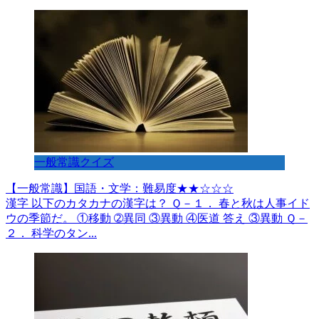
一般常識クイズ
【一般常識】国語・文学：難易度★★☆☆☆
漢字 以下のカタカナの漢字は？ Ｑ－１． 春と秋は人事イド
ウの季節だ。 ①移動 ➁異同 ③異動 ④医道 答え ③異動 Ｑ－
２． 科学のタン...