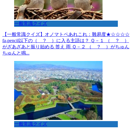
一般常識クイズ
【一般常識クイズ】オノマトペあれこれ：難易度★☆☆☆☆
fa-pencil以下の（ ？ ）に入る主語は？ Ｑ－１ （ ？ ）
がざあざあと振り始める 答え 雨 Ｑ－２ （ ？ ）がちゅん
ちゅんと鳴...
一般常識クイズ