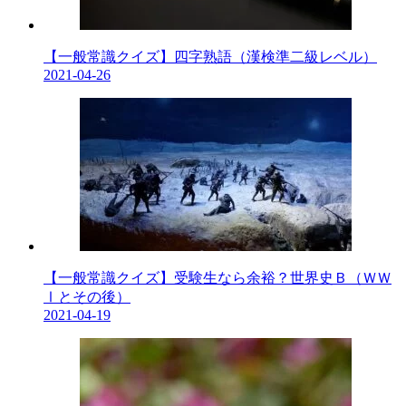
【一般常識クイズ】四字熟語（漢検準二級レベル）
2021-04-26
【一般常識クイズ】受験生なら余裕？世界史Ｂ（ＷＷ
Ⅰとその後）
2021-04-19