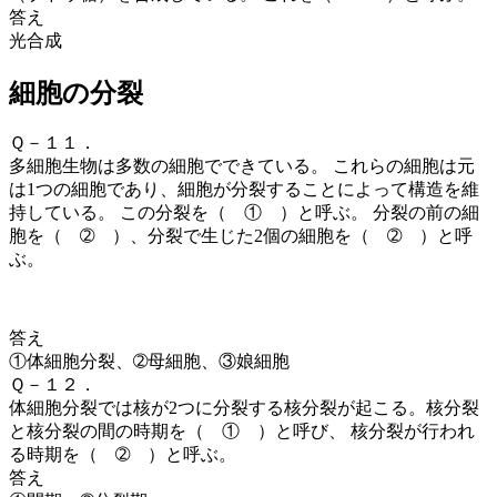
答え
光合成
細胞の分裂
Ｑ－１１．
多細胞生物は多数の細胞でできている。 これらの細胞は元
は1つの細胞であり、細胞が分裂することによって構造を維
持している。 この分裂を（ ① ）
と呼ぶ。 分裂の前の細
胞を（ ➁ ）
、分裂で生じた2個の細胞を（ ➁ ）
と呼
ぶ。
答え
①体細胞分裂、➁母細胞、③娘細胞
Ｑ－１２．
体細胞分裂では核が2つに分裂する
核分裂
が起こる。核分裂
と核分裂の間の時期を（ ① ）と呼び、 核分裂が行われ
る時期を（ ➁ ）と呼ぶ。
答え