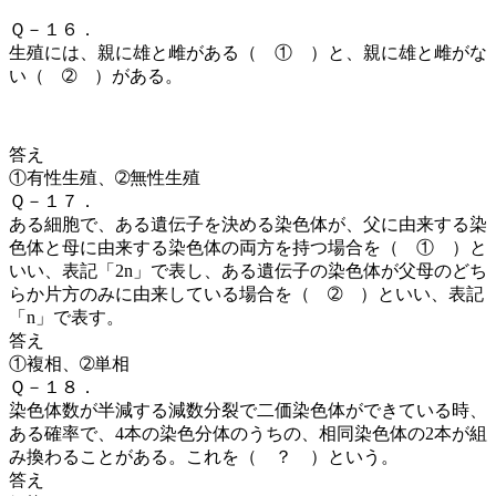
Ｑ－１６．
生殖には、親に雄と雌がある（ ① ）
と、親に雄と雌がな
い（ ➁ ）
がある。
答え
①有性生殖、➁無性生殖
Ｑ－１７．
ある細胞で、ある遺伝子を決める染色体が、父に由来する染
色体と母に由来する染色体の両方を持つ場合を（ ① ）
と
いい、表記「2n」で表し、ある遺伝子の染色体が父母のどち
らか片方のみに由来している場合を（ ➁ ）といい、表記
「n」で表す。
答え
①複相、➁単相
Ｑ－１８．
染色体数が半減する減数分裂で二価染色体ができている時、
ある確率で、4本の染色分体のうちの、相同染色体の2本が組
み換わることがある。これを（ ？ ）という。
答え