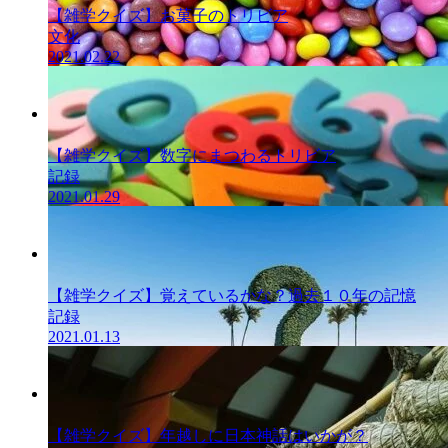
【雑学クイズ】お菓子のトリビア
文化
2021.02.22
雑学クイズ
【雑学クイズ】数字にまつわるトリビア
記録
2021.01.29
雑学クイズ
【雑学クイズ】覚えているかな？過去１０年の記憶
記録
2021.01.13
雑学クイズ
【雑学クイズ】年越しに日本神話はいかが？