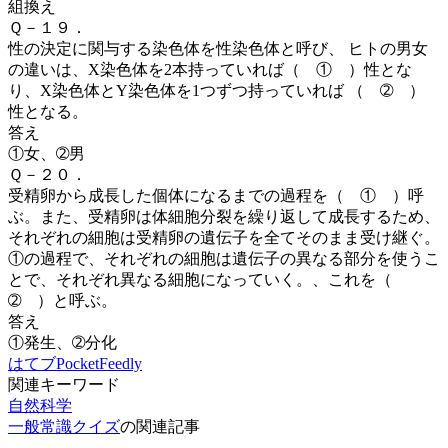
組換え
Ｑ－１９．
性の決定に関与する染色体を性染色体
と呼び、 ヒトの男女
の違いは、
X染色体を2本持っていれば（ ① ）性とな
り、
X染色体とY染色体を1つずつ持っていれば （ ➁ ）
性となる。
答え
①女、➁男
Ｑ－２０．
受精卵から成長した個体になるまでの過程を（ ① ）
呼
ぶ。また、受精卵は体細胞分裂を繰り返して成長するため、
それぞれの細胞は受精卵の遺伝子を全てそのまま受け継ぐ。
①の過程で、それぞれの細胞は遺伝子の異なる部分を使うこ
とで、それぞれ異なる細胞になっていく。、これを（
➁ ）と呼ぶ。
答え
①発生、➁分化
はてブ
Pocket
Feedly
関連キーワード
自然科学
一般常識クイズ
の関連記事