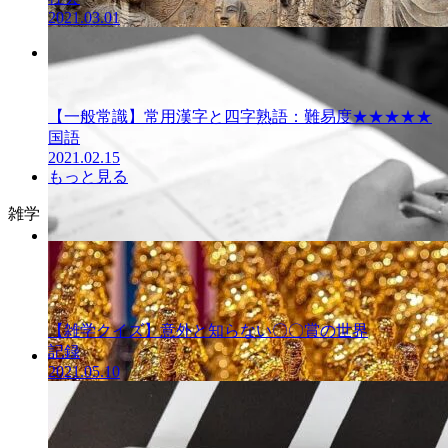
2021.03.01
一般常識クイ
ズ
【一般常識】常用漢字と四字熟語：難易度★★★★★
国語
2021.02.15
もっと見る
雑学
一般常識クイ
ズ
【雑学クイズ】意外と知らない〇〇賞の世界
記録
2021.05.10
一般常識クイ
ズ