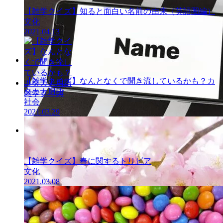
【雑学クイズ】知ると面白い名前の由来（英語圏編）
文化
2021.04.13
雑学クイズ
【雑学クイズ】なんとなくで聞き流しているかも？カ
タカナ用語
雑学クイズ
社会
2021.03.29
雑学クイズ
【雑学クイズ】春に関するトリビア
文化
2021.03.08