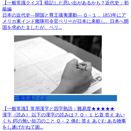
【一般常識クイズ】暗記した思い出があるかも？近代史：初
級編
日本の近代史―開国と尊王攘夷運動― Ｑ－１． 1853年にア
メリカ東インド艦隊司令官ペリーが日本に来航し、日本へ開
国を求めたましたが、ペリ...
一般常識クイズ
【一般常識】常用漢字と四字熟語：難易度★★★★★
漢字（読み） 以下の漢字の読みは？ Ｑ－１ 匕首 答え あい
くち 鍔の無い短刀のこと Ｑ－２ 倦む 答え あぐむ ある物事
をし遂げかねて困...