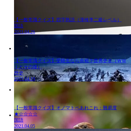
【一般常識クイズ】四字熟語（漢検準二級レベル）
国語
2021.04.26
一般常識クイ
ズ
【一般常識クイズ】受験生なら余裕？世界史Ｂ（ＷＷ
Ⅰとその後）
歴史
2021.04.19
一般常識クイ
ズ
【一般常識クイズ】オノマトペあれこれ：難易度
★☆☆☆☆
国語
一般常識クイ
2021.04.05
ズ