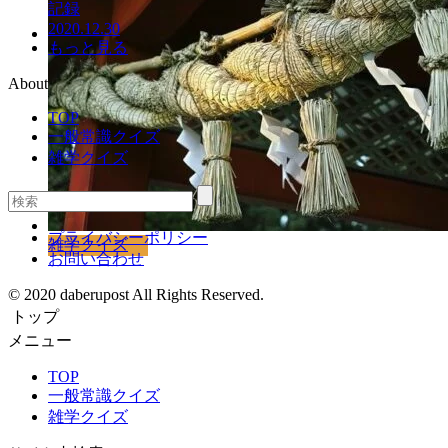
記録
2020.12.30
もっと見る
雑学クイズ
About
TOP
一般常識クイズ
雑学クイズ
プライバシーポリシー
雑学クイズ
お問い合わせ
© 2020 daberupost All Rights Reserved.
トップ
メニュー
TOP
一般常識クイズ
雑学クイズ