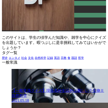
このサイトは、学生の頃学んだ知識や、雑学を中心にクイズ
を出題しています。暇つぶしに是非挑戦してみてはいかがで
しょうか？
タグ一覧
歴史
エンタメ
社会
文化
自然科学
記録
英語
宗教
食
国語
哲学
一般常識
【一般常識クイズ】現役高校生以外は難しい？生物Ⅱ
自然科学
2021.05.18