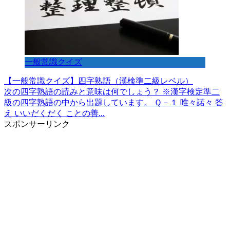
一般常識クイズ
【一般常識クイズ】四字熟語（漢検準二級レベル）
次の四字熟語の読みと意味は何でしょう？ ※漢字検定準二
級の四字熟語の中から出題しています。 Ｑ－１ 唯々諾々 答
え いいだくだく ことの善...
スポンサーリンク