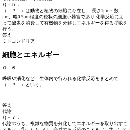
Ｑ－５．
（ ？ ）
は動物と植物の細胞に存在し、 長さ1μm～数
μm、幅0.5μm程度の粒状の細胞小器官であり 化学反応によ
って酸素を消費して有機物を分解しエネルギーを得る呼吸を
行う。
答え
ミトコンドリア
細胞とエネルギー
Ｑ－６．
呼吸や消化など、生体内で行われる化学反応をまとめて
（ ？ ）という。
答え
代謝
Ｑ－７．
代謝のうち、複雑な物質を分化してエネルギーを取り出すこ
とを（ ① ）
といい、合成する反応のことを（ ➁ ）と