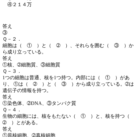
④２１４万
答え
③
Ｑ－２．
細胞は（ ① ）
と（ ➁ ）
、それらを囲む（ ③ ）
か
ら成り立っている。
答え
①核、➁細胞質、③細胞質
Ｑ－３．
1つの細胞は普通、核を1つ持つ。内部には（ ① ）
があ
り、 ①は（ ➁ ）と（ ③ ）から成り立っている。➁は
遺伝子の情報を持つ。
答え
①染色体、➁DNA、③タンパク質
Ｑ－４．
生物の細胞には、核をもたない（ ① ）
と、核を持つ（
➁ ）
とがある。
答え
①原核細胞、➁真核細胞