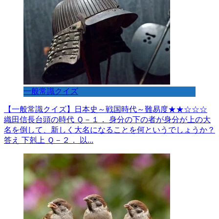
一般常識クイズ
【一般常識クイズ】日本史～戦国時代～難易度★★☆☆☆
織田信長台頭の時代 Ｑ－１． 身分の下の者が身分が上の大
名を倒して、新しく大名になることを何というでしょうか？
答え 下剋上 Ｑ－２． 以...