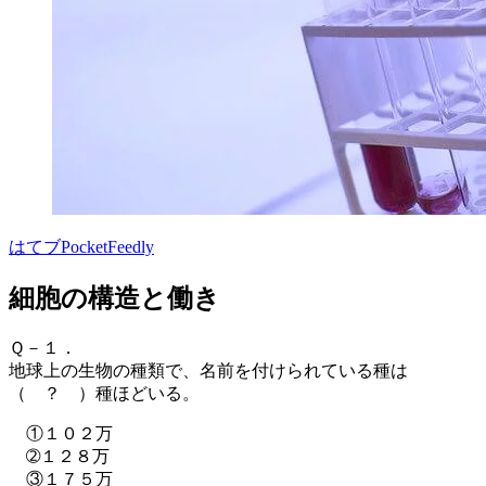
はてブ
Pocket
Feedly
細胞の構造と働き
Ｑ－１．
地球上の生物の種類で、名前を付けられている種は
（ ？ ）種ほどいる。
①１０２万
➁１２８万
③１７５万