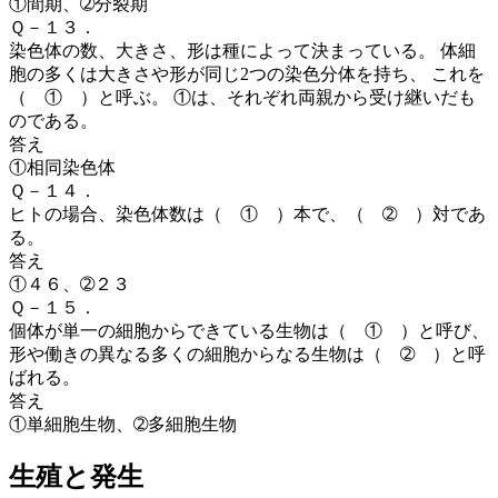
①間期、➁分裂期
Ｑ－１３．
染色体の数、大きさ、形は種によって決まっている。 体細
胞の多くは大きさや形が同じ2つの染色分体を持ち、 これを
（ ① ）
と呼ぶ。 ①は、それぞれ両親から受け継いだも
のである。
答え
①相同染色体
Ｑ－１４．
ヒトの場合、染色体数は（ ① ）本で、（ ➁ ）対であ
る。
答え
①４６、➁２３
Ｑ－１５．
個体が単一の細胞からできている生物は（ ① ）
と呼び、
形や働きの異なる多くの細胞からなる生物は（ ➁ ）と呼
ばれる。
答え
①単細胞生物、➁多細胞生物
生殖と発生