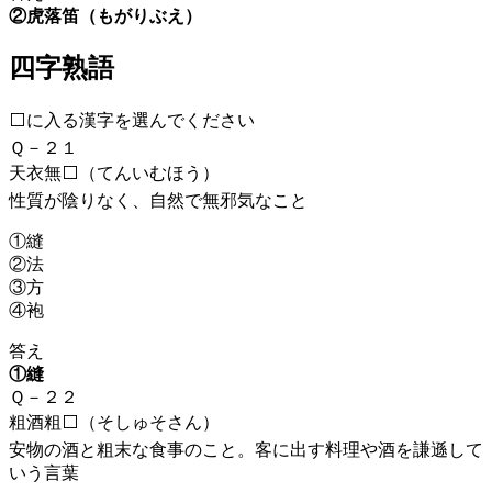
②虎落笛（もがりぶえ）
四字熟語
⬜に入る漢字を選んでください
Ｑ－２１
天衣無⬜（てんいむほう）
性質が陰りなく、自然で無邪気なこと
①縫
②法
③方
④袍
答え
①縫
Ｑ－２２
粗酒粗⬜（そしゅそさん）
安物の酒と粗末な食事のこと。客に出す料理や酒を謙遜して
いう言葉