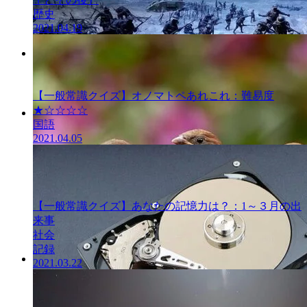
歴史
2021.04.19
一般常識クイ
ズ
【一般常識クイズ】オノマトペあれこれ：難易度
★☆☆☆☆
国語
一般常識クイ
2021.04.05
ズ
【一般常識クイズ】あなたの記憶力は？：1～３月の出
来事
社会
記録
2021.03.22
一般常識クイ
ズ