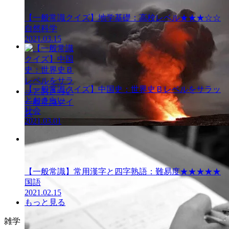
【一般常識クイズ】地学基礎：高校レベル★★★☆☆
自然科学
2021.03.15
一般常識クイ
ズ
【一般常識クイズ】中国史：世界史Ｂレベルをサラッ
とおさらい
一般常識クイ
社会
ズ
2021.03.01
一般常識クイ
ズ
【一般常識】常用漢字と四字熟語：難易度★★★★★
国語
2021.02.15
もっと見る
雑学