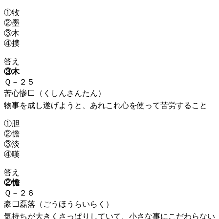
①牧
②墨
③木
④撲
答え
③木
Ｑ－２５
苦心惨⬜（くしんさんたん）
物事を成し遂げようと、あれこれ心を使って苦労すること
①胆
②憺
③淡
④嘆
答え
②憺
Ｑ－２６
豪⬜磊落（ごうほうらいらく）
気持ちが大きくさっぱりしていて、小さな事にこだわらない