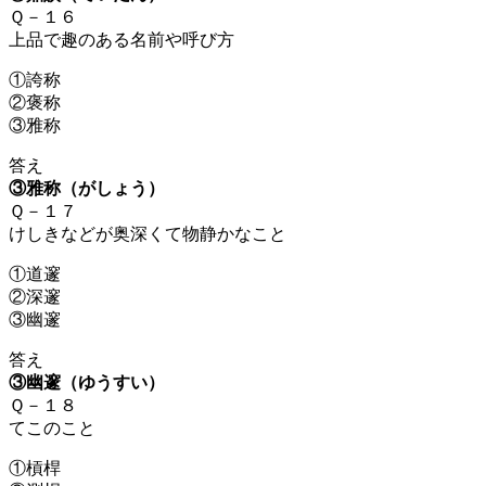
Ｑ－１６
上品で趣のある名前や呼び方
①誇称
②褒称
③雅称
答え
③雅称（がしょう）
Ｑ－１７
けしきなどが奥深くて物静かなこと
①道邃
②深邃
③幽邃
答え
③幽邃（ゆうすい）
Ｑ－１８
てこのこと
①槓桿