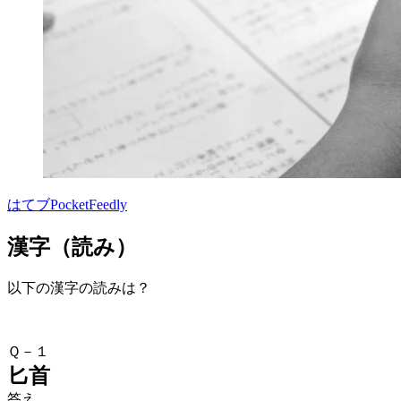
はてブ
Pocket
Feedly
漢字（読み）
以下の漢字の読みは？
Ｑ－１
匕首
答え