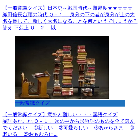
【一般常識クイズ】日本史～戦国時代～難易度★★☆☆☆
織田信長台頭の時代 Ｑ－１． 身分の下の者が身分が上の大
名を倒して、新しく大名になることを何というでしょうか？
答え 下剋上 Ｑ－２． 以...
一般常識クイズ
【一般常識クイズ】意外と難しい・・・国語クイズ
品詞あれこれ Ｑ－１． 次の中から形容詞のものを全て選ん
でください ➀新しい ➁可愛らしい ➂あからさま ➃
老いる ⑤おもむろに...