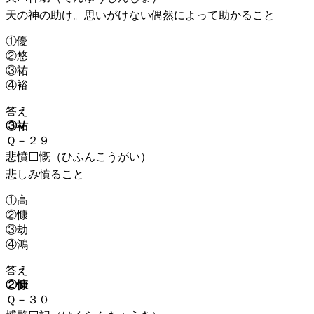
天の神の助け。思いがけない偶然によって助かること
①優
②悠
③祐
④裕
答え
③祐
Ｑ－２９
悲憤⬜慨（ひふんこうがい）
悲しみ憤ること
①高
②慷
③劫
④鴻
答え
②慷
Ｑ－３０