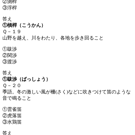
②測桿
③浮桿
答え
①槓桿（こうかん）
Ｑ－１９
山野を越え、川をわたり、各地を歩き回ること
①跋渉
②関渉
③渡渉
答え
①跋渉（ばっしょう）
Ｑ－２０
季語。冬の激しい風が柵(さく)などに吹きつけて笛のような
音で鳴ること
①雲雀笛
②
虎落笛
③水鶏笛
答え