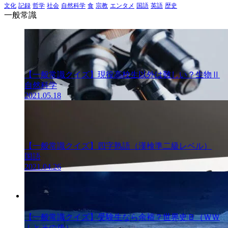
文化
記録
哲学
社会
自然科学
食
宗教
エンタメ
国語
英語
歴史
一般常識
【一般常識クイズ】現役高校生以外は難しい？生物Ⅱ
自然科学
2021.05.18
【一般常識クイズ】四字熟語（漢検準二級レベル）
国語
2021.04.26
一般常識クイ
ズ
【一般常識クイズ】受験生なら余裕？世界史Ｂ（ＷＷ
Ⅰとその後）