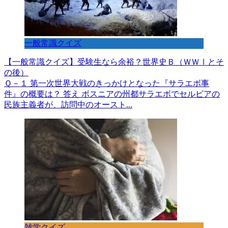
一般常識クイズ
【一般常識クイズ】受験生なら余裕？世界史Ｂ（ＷＷⅠとそ
の後）
Ｑ－１ 第一次世界大戦のきっかけとなった『サラエボ事
件』の概要は？ 答え ボスニアの州都サラエボでセルビアの
民族主義者が、訪問中のオースト...
雑学クイズ