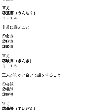
答え
③薀蓄（うんちく）
Ｑ－１４
非常に喜ぶこと
①良喜
②欣喜
③慶喜
答え
②欣喜（きんき）
Ｑ－１５
三人が向かい合いで話をすること
①会談
②鼎談
③厳談
答え
②鼎談（ていだん）