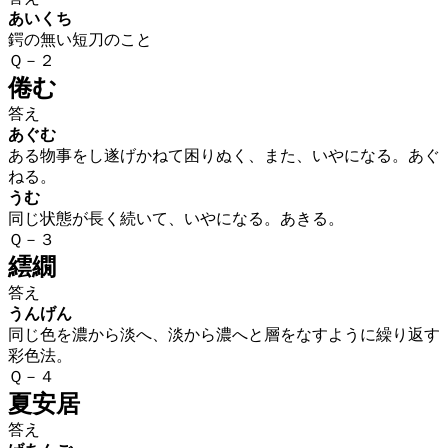
あいくち
鍔の無い短刀のこと
Ｑ－２
倦む
答え
あぐむ
ある物事をし遂げかねて困りぬく、また、いやになる。あぐ
ねる。
うむ
同じ状態が長く続いて、いやになる。あきる。
Ｑ－３
繧繝
答え
うんげん
同じ色を濃から淡へ、淡から濃へと層をなすように繰り返す
彩色法。
Ｑ－４
夏安居
答え