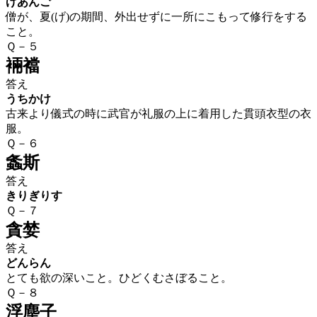
げあんご
僧が、夏(げ)の期間、外出せずに一所にこもって修行をする
こと。
Ｑ－５
裲襠
答え
うちかけ
古来より儀式の時に武官が礼服の上に着用した貫頭衣型の衣
服。
Ｑ－６
螽斯
答え
きりぎりす
Ｑ－７
貪婪
答え
どんらん
とても欲の深いこと。ひどくむさぼること。
Ｑ－８
浮塵子