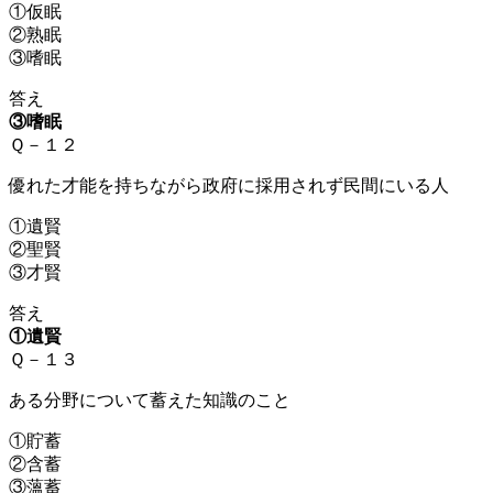
①仮眠
②熟眠
③嗜眠
答え
③嗜眠
Ｑ－１２
優れた才能を持ちながら政府に採用されず民間にいる人
①遺賢
②聖賢
③才賢
答え
①遺賢
Ｑ－１３
ある分野について蓄えた知識のこと
①貯蓄
②含蓄
③薀蓄