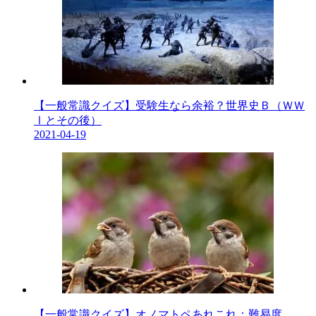
【一般常識クイズ】受験生なら余裕？世界史Ｂ（ＷＷ
Ⅰとその後）
2021-04-19
【一般常識クイズ】オノマトペあれこれ：難易度