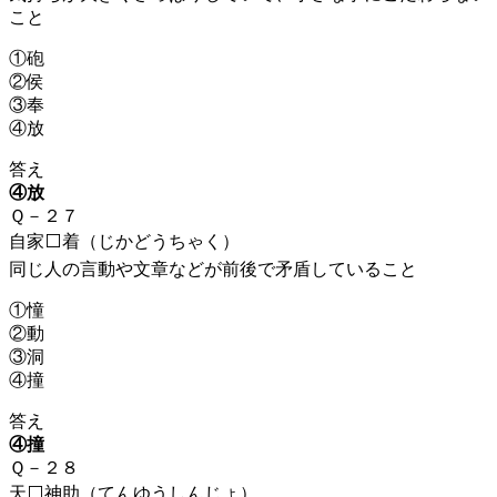
こと
①砲
②侯
③奉
④放
答え
④放
Ｑ－２７
自家⬜着（じかどうちゃく）
同じ人の言動や文章などが前後で矛盾していること
①憧
②動
③洞
④撞
答え
④撞
Ｑ－２８
天⬜神助（てんゆうしんじょ）