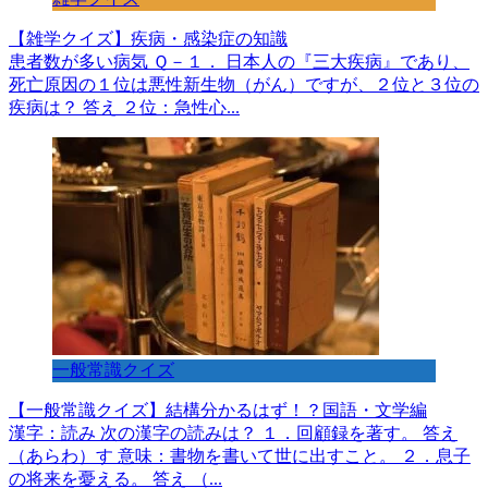
【雑学クイズ】疾病・感染症の知識
患者数が多い病気 Ｑ－１． 日本人の『三大疾病』であり、
死亡原因の１位は悪性新生物（がん）ですが、２位と３位の
疾病は？ 答え ２位：急性心...
一般常識クイズ
【一般常識クイズ】結構分かるはず！？国語・文学編
漢字：読み 次の漢字の読みは？ １．回顧録を著す。 答え
（あらわ）す 意味：書物を書いて世に出すこと。 ２．息子
の将来を憂える。 答え （...