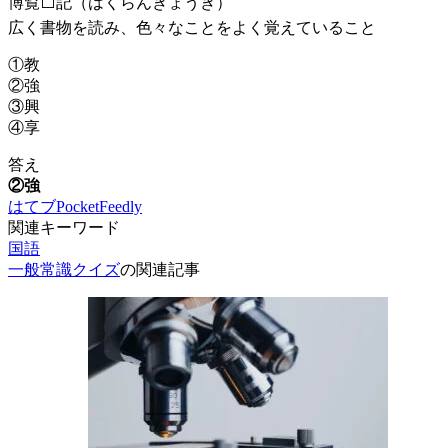
博覧⬜記（はくらんきょうき）
広く書物を読み、色々なことをよく覚えていること
①教
②強
③興
④享
答え
②強
はてブ
Pocket
Feedly
関連キーワード
国語
一般常識クイズ
の関連記事