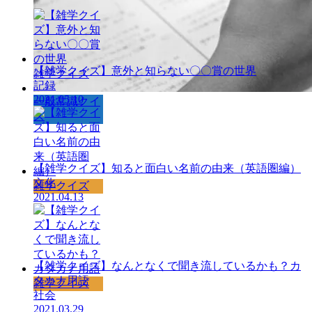
【雑学クイズ】意外と知らない〇〇賞の世界
雑学クイズ
記録
2021.05.10
一般常識クイ
ズ
【雑学クイズ】知ると面白い名前の由来（英語圏編）
文化
雑学クイズ
2021.04.13
【雑学クイズ】なんとなくで聞き流しているかも？カ
タカナ用語
雑学クイズ
社会
2021.03.29