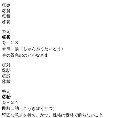
①参
②賛
③纂
④餐
答え
④餐
Ｑ－２３
春風⬜蕩（しゅんぷうたいとう）
春の景色ののどかなさま
①対
②駘
③態
④戴
答え
②駘
Ｑ－２４
剛毅⬜訥（ごうきぼくとつ）
堅固な意志を持ち、かつ、性格は素朴で飾らないこと