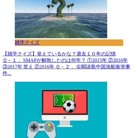
雑学クイズ
【雑学クイズ】覚えているかな？過去１０年の記憶
Ｑ－１． SMAPが解散したのは何年？ ①2015年 ②2016年
③2017年 答え ②2016年 Ｑ－２． 尖閣諸島中国漁船衝突事
件...