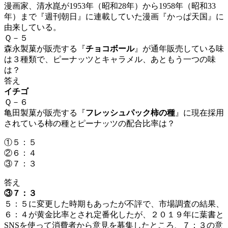
漫画家、清水崑が1953年（昭和28年）から1958年（昭和33
年）まで『週刊朝日』に連載していた漫画『かっぱ天国』に
由来している。
Ｑ－５
森永製菓が販売する『
チョコボール
』が通年販売している味
は３種類で、ピーナッツとキャラメル、あともう一つの味
は？
答え
イチゴ
Ｑ－６
亀田製菓が販売する『
フレッシュパック柿の種
』に現在採用
されている柿の種とピーナッツの配合比率は？
①５：５
②６：４
③７：３
答え
③７：３
５：５に変更した時期もあったが不評で、市場調査の結果、
６：４が黄金比率とされ定番化したが、２０１９年に葉書と
SNSを使って消費者から意見を募集したところ、７：３の意