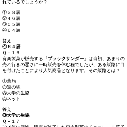
れているでしょうか？
①３８層
②４６層
③５５層
④６４層
答え
④６４層
Ｑ－１６
有楽製菓が販売する『
ブラックサンダー
』は当初、あまりの
売れ行きの悪さに一時販売を休む程でしたが、ある販路に目
を付けたことにより人気商品となります。その販路とは？
①薬局
②道の駅
③大学の生協
④ネット
答え
③大学の生協
Ｑ－１７