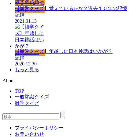
雑学クイズ
【雑学クイズ】覚えているかな？過去１０年の記憶
雑学クイズ
記録
2021.01.13
【雑学クイズ】年越しに日本神話はいかが？
雑学クイズ
記録
2020.12.30
もっと見る
About
TOP
一般常識クイズ
雑学クイズ
プライバシーポリシー
お問い合わせ