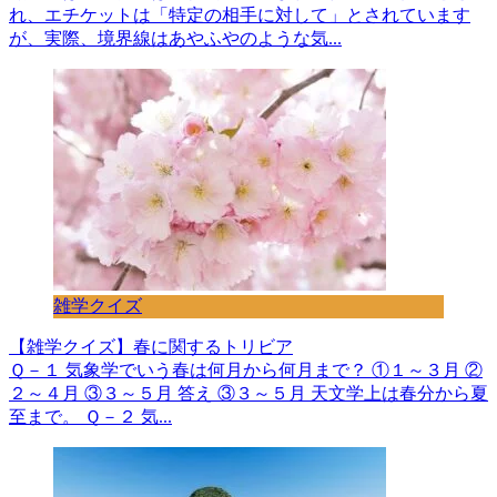
れ、エチケットは「特定の相手に対して」とされています
が、実際、境界線はあやふやのような気...
雑学クイズ
【雑学クイズ】春に関するトリビア
Ｑ－１ 気象学でいう春は何月から何月まで？ ①１～３月 ②
２～４月 ③３～５月 答え ③３～５月 天文学上は春分から夏
至まで。 Ｑ－２ 気...