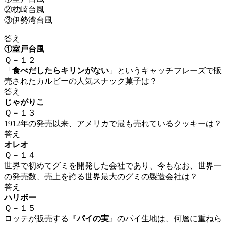
②枕崎台風
③伊勢湾台風
答え
①室戸台風
Ｑ－１２
「
食べだしたらキリンがない
」というキャッチフレーズで販
売されたカルビーの人気スナック菓子は？
答え
じゃがりこ
Ｑ－１３
1912年の発売以来、アメリカで最も売れているクッキーは？
答え
オレオ
Ｑ－１４
世界で初めて
グミ
を開発した会社であり、今もなお、世界一
の発売数、売上を誇る世界最大の
グミの製造会社は？
答え
ハリボー
Ｑ－１５
ロッテが販売する『
パイの実
』のパイ生地は、何層に重ねら