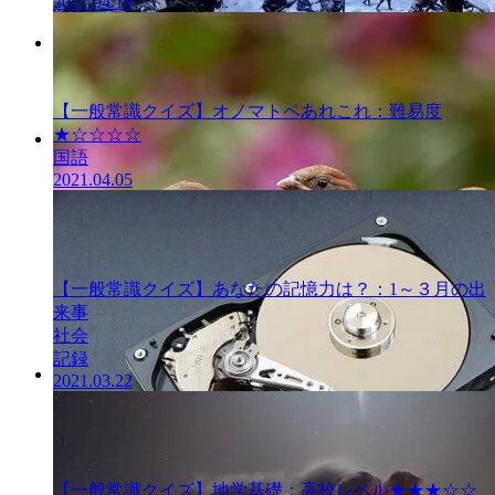
2021.04.19
一般常識クイ
ズ
【一般常識クイズ】オノマトペあれこれ：難易度
★☆☆☆☆
国語
一般常識クイ
2021.04.05
ズ
【一般常識クイズ】あなたの記憶力は？：1～３月の出
来事
社会
記録
2021.03.22
一般常識クイ
ズ
【一般常識クイズ】地学基礎：高校レベル★★★☆☆