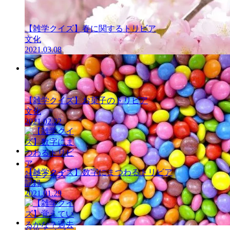
雑学クイズ
【雑学クイズ】春に関するトリビア
文化
2021.03.08
雑学クイズ
【雑学クイズ】お菓子のトリビア
文化
2021.02.22
雑学クイズ
【雑学クイズ】数字にまつわるトリビア
雑学クイズ
記録
2021.01.29