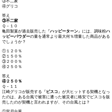
③不二家
④グリコ
答え
③不二家
Ｑ－１０
亀田製菓が過去販売した『
ハッピーターン
』には、調味粉
ハ
ッピーパウダー
の量を通常より最大何％増量した商品がある
でしょうか？
①１２０％
②１５０％
③２００％
④２５０％
答え
④２５０％
Ｑ－１１
江崎グリコが販売する『
ビスコ
』が大ヒットする契機となっ
たのは、ある台風で被害に遭った被災者に格安でビスコを販
売したのが契機と言われますが、その台風とは？
①室戸台風