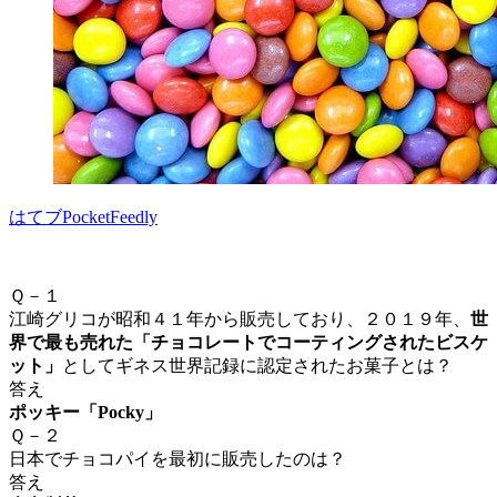
はてブ
Pocket
Feedly
Ｑ－１
江崎グリコが昭和４１年から販売しており、２０１９年、
世
界で最も売れた「チョコレートでコーティングされたビスケ
ット」
として
ギネス世界記録
に認定されたお菓子とは？
答え
ポッキー「Pocky」
Ｑ－２
日本でチョコパイを最初に販売したのは？
答え