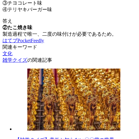
③チヨコレート味
④テリヤキバーガー味
答え
②たこ焼き味
製造過程で唯一、二度の味付けが必要であるため。
はてブ
Pocket
Feedly
関連キーワード
文化
雑学クイズ
の関連記事