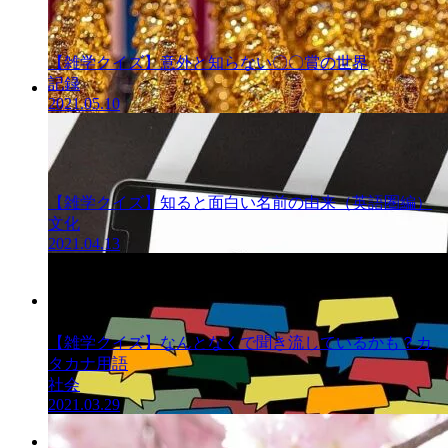
ズ
【雑学クイズ】意外と知らない〇〇賞の世界
記録
2021.05.10
一般常識クイ
ズ
【雑学クイズ】知ると面白い名前の由来（英語圏編）
文化
2021.04.13
雑学クイズ
【雑学クイズ】なんとなくで聞き流しているかも？カ
タカナ用語
社会
2021.03.29