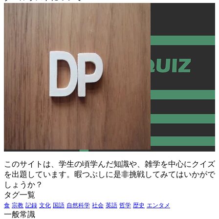
このサイトは、学生の頃学んだ知識や、雑学を中心にクイズ
を出題しています。暇つぶしに是非挑戦してみてはいかがで
しょうか？
タグ一覧
食
宗教
記録
文化
国語
自然科学
社会
英語
哲学
歴史
エンタメ
一般常識