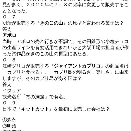
見が多く、２０２０年に７：３の比率に変更して販売するこ
ととなった。
Ｑ－７
明治が販売する『
きのこの山
』の原型と言われる菓子は？
答え
アポロ
当時、アポロの売れ行きが不調で、その円錐形の小粒チョコ
の生産ラインを有効活用できないかと大阪工場の担当者が作
った試作品がきのこの山の原型にあたる。
Ｑ－８
江崎グリコが販売する『
ジャイアントカプリコ
』の
商品名は
「カプリと食べる」、「
カプリ島
の明るさ、楽しさ」に由来
しますが、そのカプリ島がある国は？
答え
イタリア
観光名所「青の洞窟」で有名。
Ｑ－９
日本で『
キットカット
』を最初に販売した会社は？
①森永
②明治