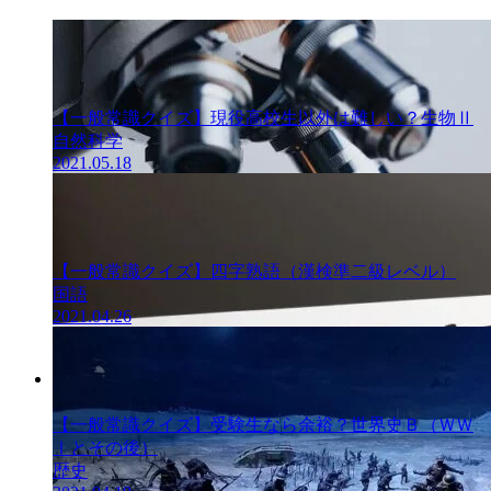
【一般常識クイズ】現役高校生以外は難しい？生物Ⅱ
自然科学
2021.05.18
【一般常識クイズ】四字熟語（漢検準二級レベル）
国語
2021.04.26
一般常識クイ
ズ
【一般常識クイズ】受験生なら余裕？世界史Ｂ（ＷＷ
Ⅰとその後）
歴史