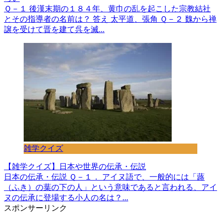
Ｑ－１ 後漢末期の１８４年、黄巾の乱を起こした宗教結社
とその指導者の名前は？ 答え 太平道、張角 Ｑ－２ 魏から禅
譲を受けて晋を建て呉を滅...
雑学クイズ
【雑学クイズ】日本や世界の伝承・伝説
日本の伝承・伝説 Ｑ－１． アイヌ語で、一般的には「蕗
（ふき）の葉の下の人」という意味であると言われる、アイ
ヌの伝承に登場する小人の名は？...
スポンサーリンク