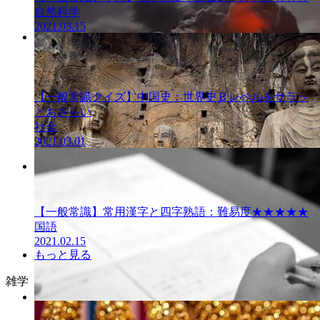
自然科学
2021.03.15
一般常識クイ
ズ
【一般常識クイズ】中国史：世界史Ｂレベルをサラッ
とおさらい
社会
2021.03.01
一般常識クイ
ズ
【一般常識】常用漢字と四字熟語：難易度★★★★★
国語
2021.02.15
もっと見る
雑学
一般常識クイ