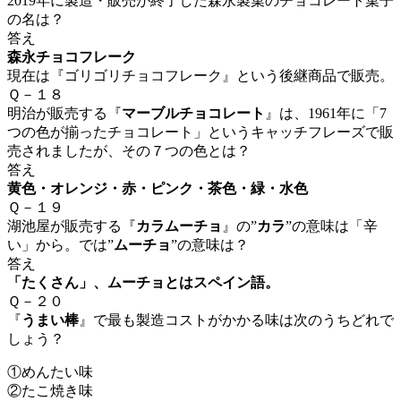
2019年
に製造・販売が終了した森永製菓のチョコレート菓子
の名は？
答え
森永チョコフレーク
現在は『ゴリゴリチョコフレーク』という後継商品で販売。
Ｑ－１８
明治が販売する『
マーブルチョコレート
』は、1961年に「
7
つの色が揃ったチョコレート」というキャッチフレーズで販
売されましたが、その７つの色とは？
答え
黄色・オレンジ・赤・ピンク・茶色・緑・水色
Ｑ－１９
湖池屋が販売する『
カラムーチョ
』の”
カラ
”の意味は「辛
い」から。では”
ムーチョ
”の意味は？
答え
「たくさん」、ムーチョとはスペイン語。
Ｑ－２０
『
うまい棒
』で最も製造コストがかかる味は次のうちどれで
しょう？
①めんたい味
②たこ焼き味