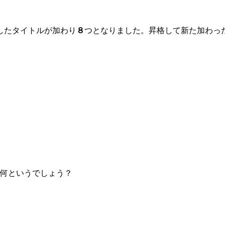
格したタイトルが加わり
８
つとなりました。昇格して新た加わっ
を何というでしょう？