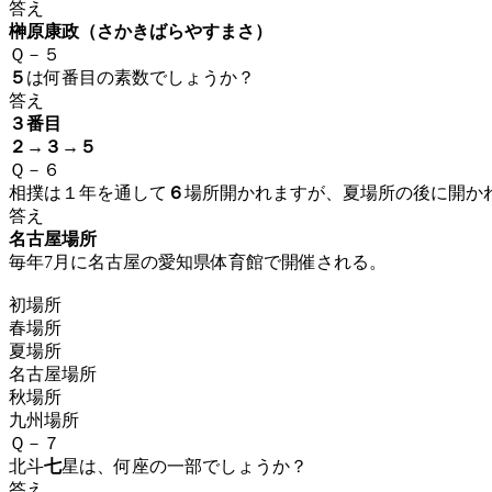
答え
榊原康政（さかきばらやすまさ）
Ｑ－５
５
は何番目の素数でしょうか？
答え
３番目
２→３→５
Ｑ－６
相撲は１年を通して
６
場所開かれますが、夏場所の後に開か
答え
名古屋場所
毎年7月に名古屋の愛知県体育館で開催される。
初場所
春場所
夏場所
名古屋場所
秋場所
九州場所
Ｑ－７
北斗
七
星は、何座の一部でしょうか？
答え