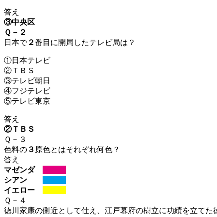
答え
③中央区
Ｑ－２
日本で
２
番目に開局したテレビ局は？
①日本テレビ
②ＴＢＳ
③テレビ朝日
④フジテレビ
⑤テレビ東京
答え
②ＴＢＳ
Ｑ－３
色料の
３
原色とはそれぞれ何色？
答え
マゼンダ
混ぜん
シアン
シアン
イエロー
いえろ
Ｑ－４
徳川家康
の側近として仕え、
江戸幕府
の樹立に功績を立てた