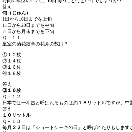
時間
の
単位
の1つで、
10
日
間のこと何というでしょうか？
答え
旬（じゅん）
1日から10日までを
上旬
11日から20日までを
中旬
21日から月末までを
下旬
Ｑ－１１
皇室の菊花紋章の花弁の数は？
①１２枚
②１４枚
③１６枚
④１８枚
答え
③１６枚
Ｑ－１２
日本では一斗缶と呼ばれるものは約
１８
リットルですが、中
答え
１０リットル
Ｑ－１３
毎月
２２
日は『ショートケーキの日』と呼ばれたりもします