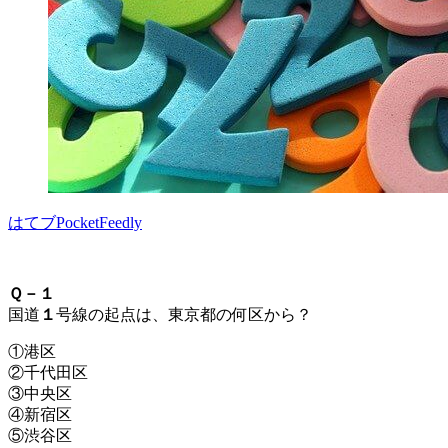
はてブ
Pocket
Feedly
Ｑ－１
国道
１
号線の起点は、東京都の何区から？
①港区
②千代田区
③中央区
④新宿区
⑤渋谷区