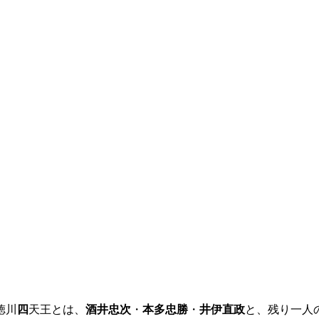
徳川
四
天王とは、
酒井忠次
・
本多忠勝
・
井伊直政
と、残り一人