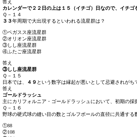
答え
カレンダーで２２日の上は１５（イチゴ）日なので、イチゴ
Ｑ－１４
３３
年周期で大出現するといわれる流星群は？
①ペガスス座流星群
②オリオン座流星群
③しし座流星群
④ふたご座流星群
答え
③しし座流星群
Ｑ－１５
日本では、
４９
という数字は縁起が悪いとして忌避されがち
答え
ゴールドラッシュ
主にカリフォルニア・ゴールドラッシュにおいて、
初期の採
Ｑ－１６
野球の硬式球の縫い目の数とゴルフボールの直径に共通する
①88
②108