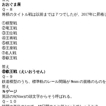
おおぐま座
Ｑ－８
将棋のタイトル戦は以前までは７つでしたが、2017年に昇
①棋聖戦
②
竜王戦
③
王位戦
④
王将戦
⑤
棋王戦
⑥
王座戦
➆
名人戦
⑧
叡王戦
答え
⑧叡王戦（えいおうせん）
Ｑ－９
鉄道模型
のうち、
標準軌
のレール間隔が
9
mm の規格のもの
答え
Ｎゲージ
英語の9(Nine)の頭文字からそう呼ばれる。
Ｑ－１０