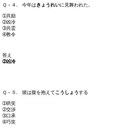
Ｑ－４. 今年は
きょうれい
に見舞われた。
➀共励
➁凶冷
➂共霊
➃教令
答え
➁凶冷
Ｑ－５. 彼は腹を抱えて
こうしょう
する
➀哄笑
➁交渉
➂口承
➃巧笑