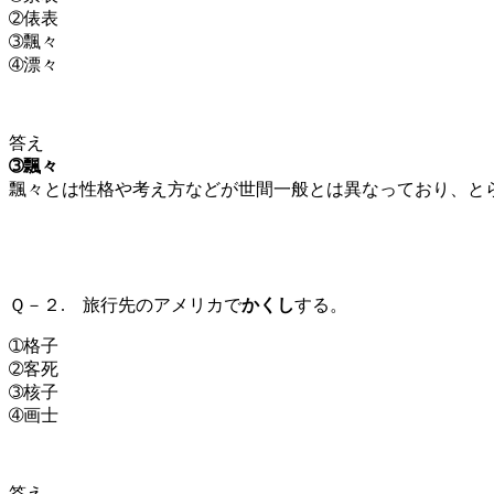
➁俵表
➂飄々
➃漂々
答え
➂飄々
飄々とは性格や考え方などが世間一般とは異なっており、と
Ｑ－２. 旅行先のアメリカで
かくし
する。
➀格子
➁客死
➂核子
➃画士
答え