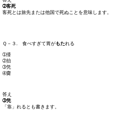
➁客死
客死とは旅先または他国で死ぬことを意味します。
Ｑ－３. 食べすぎて胃が
もた
れる
➀擡
➁抬
➂凭
➃齎
答え
➂凭
「靠」れるとも書きます。