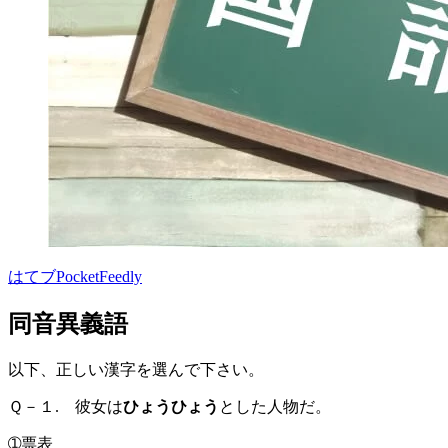
はてブ
Pocket
Feedly
同音異義語
以下、正しい漢字を選んで下さい。
Ｑ－１. 彼女は
ひょうひょう
とした人物だ。
➀票表