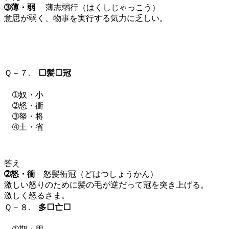
➂薄・弱
薄志弱行（はくしじゃっこう）
意思が弱く、物事を実行する気力に乏しい。
Ｑ－７.
⬜髪⬜冠
➀奴・小
➁怒・衝
➂帑・将
➃土・省
答え
➁怒・衝
怒髪衝冠（どはつしょうかん）
激しい怒りのために髪の毛が逆だって冠を突き上げる。
激しく怒るさま。
Ｑ－８.
多⬜亡⬜