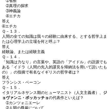
➀省察
➁真理の探求
➂神義論
➃エチカ
答え
➃エチカ
Ｑ－１３．
人間の全ての
知識
は我々の経験に由来する、とする
哲学
上ま
たは
心理学
上の立場を何と呼ぶ？
答え
経験論、または経験主義
Ｑ－１４．
「知識は力なり」の言葉や、
英語の「アイドル」の語源でも
ある「イドラ（人間の先入的謬見を帰納法を用いて説いたも
の）」の指摘で有名なイギリスの哲学者は？
答え
フランシス・ベーコン
Ｑ－１５．
イタリアルネサンス
期の
ヒューマニスト
（人文主義者）、
ジ
ョヴァンニ・ボッカッチョ
の代表作といえば？
➀
カンツォニエーレ
➁
人間の尊厳について