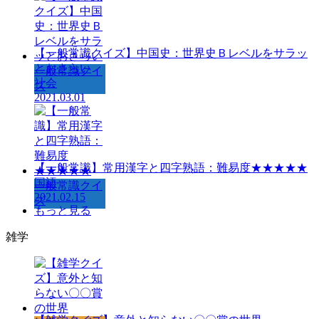
【一般常識クイズ】中国史：世界史Ｂレベルをサラッ
とおさらい
一般常識クイ
社会
ズ
2021.03.01
【一般常識】常用漢字と四字熟語：難易度★★★★★
国語
一般常識クイ
2021.02.15
ズ
もっと見る
雑学