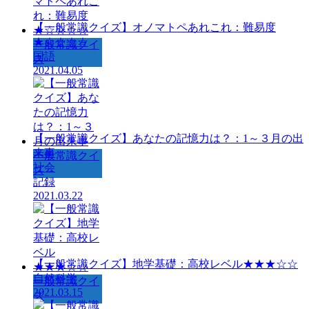
【一般常識クイズ】オノマトペあれこれ：難易度
★☆☆☆☆
一般常識クイ
国語
ズ
2021.04.05
【一般常識クイズ】あなたの記憶力は？：1～３月の出
来事
一般常識クイ
社会
ズ
記録
2021.03.22
【一般常識クイズ】地学基礎：高校レベル★★★☆☆
自然科学
一般常識クイ
2021.03.15
ズ