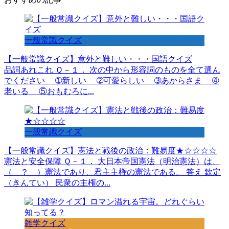
一般常識クイズ
【一般常識クイズ】意外と難しい・・・国語クイズ
品詞あれこれ Ｑ－１． 次の中から形容詞のものを全て選ん
でください ➀新しい ➁可愛らしい ➂あからさま ➃
老いる ⑤おもむろに...
一般常識クイズ
【一般常識クイズ】憲法と戦後の政治：難易度★☆☆☆☆
憲法と安全保障 Ｑ－１． 大日本帝国憲法（明治憲法）は、
（ ？ ）憲法であり、君主主権の憲法である。 答え 欽定
（きんてい） 民衆の主権の...
雑学クイズ