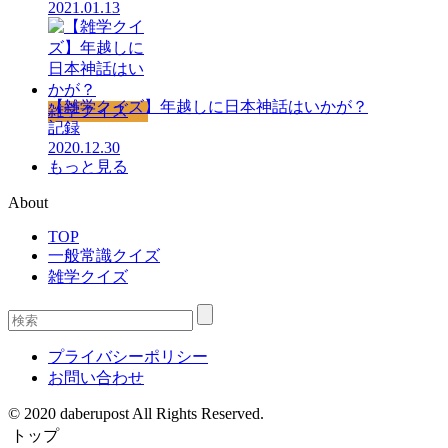
2021.01.13
【雑学クイズ】年越しに日本神話はいかが？
雑学クイズ
記録
2020.12.30
もっと見る
About
TOP
一般常識クイズ
雑学クイズ
プライバシーポリシー
お問い合わせ
© 2020 daberupost All Rights Reserved.
トップ