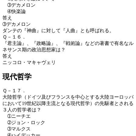
➂デカメロン
➃快楽論
答え
➂デカメロン
ダンテの『神曲』に対して『人曲』とも呼ばれる。
Ｑ－１６．
『君主論』、『政略論』、『戦術論』などの著書で有名なル
ネサンス期の政治思想家は？
答え
ニッコロ・マキャヴェリ
現代哲学
Ｑ－１７．
大陸哲学（ドイツ
及び
フランス
を中心とする
大陸ヨーロッパ
において
19世紀
以降主流となる
現代哲学）の先駆者とされる
３人の哲学者は？
➀ニーチエ
➁ジョン・ロック
➂マルクス
➃ハイデッカー