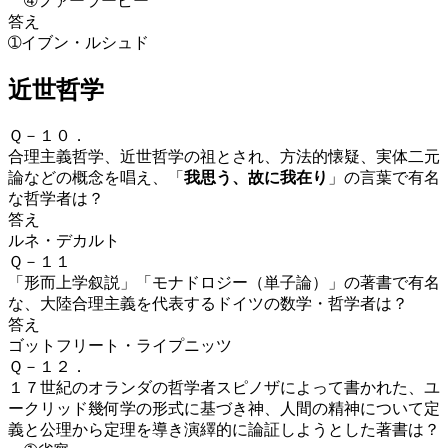
➃ファーラービー
答え
➀イブン・ルシュド
近世哲学
Ｑ－１０．
合理主義哲学、近世哲学の祖とされ、方法的懐疑、実体二元
論などの概念を唱え、
「
我思う、故に我在り
」の言葉で有名
な哲学者は？
答え
ルネ・デカルト
Ｑ－１１
「形而上学叙説」「モナドロジー（単子論）」の著書で有名
な、
大陸合理主義を代表するドイツの数学・哲学者は？
答え
ゴットフリート・ライプニッツ
Ｑ－１２．
１７世紀のオランダの哲学者スピノザによって書かれた、
ユ
ークリッド幾何学の形式に基づき神、人間の精神について定
義と公理から定理を導き演繹的に論証しようとした著書は？