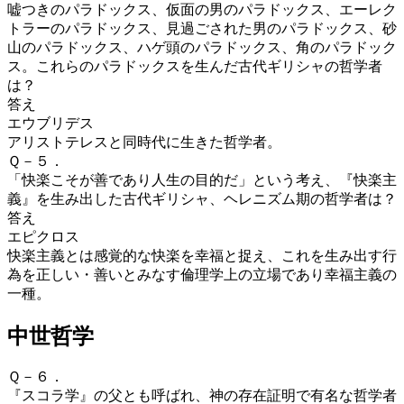
嘘つきのパラドックス、仮面の男のパラドックス、エーレク
トラーのパラドックス、見過ごされた男のパラドックス、砂
山のパラドックス、ハゲ頭のパラドックス、角のパラドック
ス。これらのパラドックスを生んだ古代ギリシャの哲学者
は？
答え
エウブリデス
アリストテレス
と同時代に生きた哲学者。
Ｑ－５．
「快楽こそが善であり人生の目的だ」という考え、『快楽主
義』を生み出した古代ギリシャ、ヘレニズム期の哲学者は？
答え
エピクロス
快楽主義とは
感覚的な
快楽
を
幸福
と捉え、これを生み出す行
為を正しい・善いとみなす
倫理学
上の立場であり
幸福主義
の
一種。
中世哲学
Ｑ－６．
『スコラ学』の父とも呼ばれ、神の存在証明で有名な哲学者