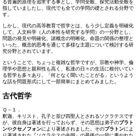
る普遍的原理を追求する事とし、
学問全般、探究活動全般を
指していましたし、現代でも全ての学問の礎とされる分野で
す。
しかし、現代の高等教育で哲学とは、もう少し定義を明確化
して、人文科学（人の本性を研究する学問）の一分野とし、
問題
の発見や明確化、諸
概念
の明晰化、
命題
の関係の整理と
いった、概念的
思考
を通じて多様な
主題
について検討する
研
究
分野とされています。
ということで、ちょっと複雑な哲学ですが、宗教や神学、倫
理学や思想と親和性も高く、私達の日々の生活に根付いてい
る哲学も多々あり、「何となく聞いたことがる」というよう
な話を問題形式にして一部簡単にまとめてみました。
古代哲学
Ｑ－１．
釈迦、キリスト、孔子と並び四聖人とされるソクラテスです
が、彼自身は著述を行っておらず、その思想は弟子の
プラト
ン
や
クセノフォン
により著述されました。その
プラトン
によ
り著述された『ソクラテスの弁明』の最後の一節に書かれた