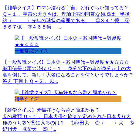
【雑学クイズ】ロマン溢れる宇宙。どれぐらい知ってる？
Ｑ－１． 宇宙の大きさは、理論上観測可能な領域は、半径
約（ ）光年の球状の範囲である。 ➀３４１億 ➁
５６７億 ➂４６５億 ...
一般常識クイズ
【一般常識クイズ】日本史～戦国時代～難易度★★☆☆☆
織田信長台頭の時代 Ｑ－１． 身分の下の者が身分が上の大
名を倒して、新しく大名になることを何というでしょうか？
答え 下剋上 Ｑ－２． 以...
雑学クイズ
【雑学クイズ】犬猫好きなら割と簡単かも？
犬の種類 Ｑ－１． 日本犬保存協会で定められた日本犬６犬
種のうち➁と⑤に入るのは？ ➀秋田犬 ➁（ ）犬 ➂
紀州犬 ➃柴犬 ⑤（...