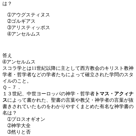
は？
➀アウグスティヌス
➁ゴルギアス
➂アリスティッポス
➃アンセルムス
答え
➃アンセルムス
スコラ学とは11世紀
以降に主として
西方教会
の
キリスト教神
学者
・哲学者などの学者たちによって確立された学問のスタ
イルのこと。
Ｑ－７．
１３世紀、中世ヨーロッパの神学・哲学者
トマス・アクィナ
ス
によって書かれた、聖書の言葉や
教父
・神学者の言葉が抜
書きされていたものをわかりやすくまとめた有名な神学書の
名は？
➀プロスオギオン
➁神学大全
➂然りと否