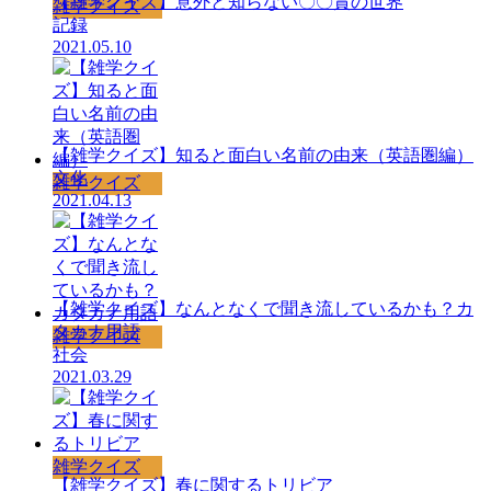
【雑学クイズ】意外と知らない〇〇賞の世界
雑学クイズ
記録
2021.05.10
【雑学クイズ】知ると面白い名前の由来（英語圏編）
文化
雑学クイズ
2021.04.13
【雑学クイズ】なんとなくで聞き流しているかも？カ
タカナ用語
雑学クイズ
社会
2021.03.29
雑学クイズ
【雑学クイズ】春に関するトリビア