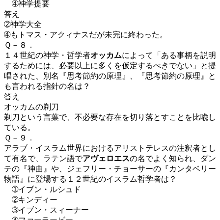
➃神学提要
答え
➁神学大全
➃も
トマス・アクィナスだが未完に終わった。
Ｑ－８．
１４世紀の神学・哲学者
オッカム
によって「ある事柄を説明
するためには、必要以上に多くを仮定するべきでない」と提
唱された、別名『思考節約の原理』、『思考節約の原理』と
も言われる指針の名は？
答え
オッカムの剃刀
剃刀という言葉で、不必要な存在を切り落とすことを比喩し
ている。
Ｑ－９．
アラブ・イスラム世界における
アリストテレス
の注釈者とし
て有名で、ラテン語で
アヴェロエス
の名でよく知られ、ダン
テの『神曲』や、ジェフリー・チョーサーの『カンタベリー
物語』に登場する１２世紀のイスラム哲学者は？
➀イブン・ルシュド
➁キンディー
➂イブン・スィーナー