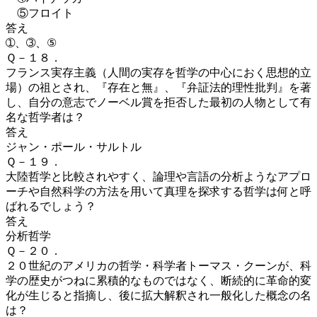
⑤フロイト
答え
➀、➂、⑤
Ｑ－１８．
フランス実存主義（
人間の実存を
哲学
の中心におく思想的立
場）
の祖とされ、『存在と無』、『弁証法的理性批判』を著
し、
自分の意志でノーベル賞を拒否した最初の人物として有
名な哲学者は？
答え
ジャン・ポール・サルトル
Ｑ－１９．
大陸哲学と比較されやすく、論理や言語の分析ようなアプロ
ーチや自然科学の方法を用いて真理を探求する哲学は何と呼
ばれるでしょう？
答え
分析哲学
Ｑ－２０．
２０世紀のアメリカの哲学・科学者トーマス・クーンが、科
学の歴史がつねに累積的なものではなく、断続的に革命的変
化
が生じると指摘し、後に拡大解釈され一般化した概念の名
は？