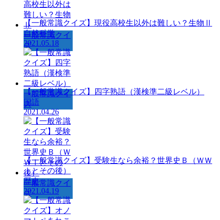
【一般常識クイズ】現役高校生以外は難しい？生物Ⅱ
自然科学
一般常識クイ
2021.05.18
ズ
【一般常識クイズ】四字熟語（漢検準二級レベル）
一般常識クイ
国語
ズ
2021.04.26
【一般常識クイズ】受験生なら余裕？世界史Ｂ（ＷＷ
Ⅰとその後）
歴史
一般常識クイ
2021.04.19
ズ