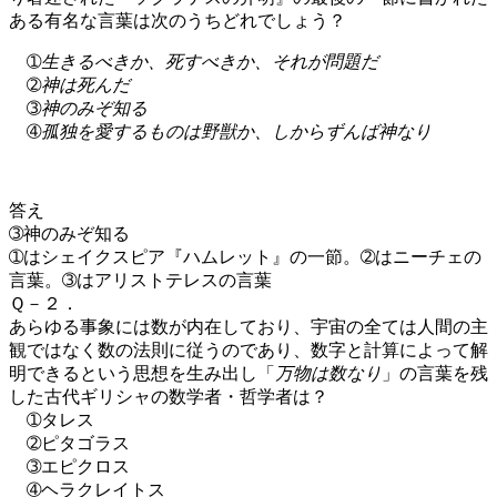
ある有名な言葉は次のうちどれでしょう？
➀
生きるべきか、死すべきか、それが問題だ
➁
神は死んだ
➂
神のみぞ知る
➃
孤独を愛するものは野獣か、しからずんば神なり
答え
➂神のみぞ知る
➀はシェイクスピア『ハムレット』の一節。➁はニーチェの
言葉。➂はアリストテレスの言葉
Ｑ－２．
あらゆる事象には数が内在しており、宇宙の全ては人間の主
観ではなく数の法則に従うのであり、数字と計算によって解
明できるという思想を生み出し「
万物は数なり
」の言葉を残
した古代ギリシャの数学者・哲学者は？
➀タレス
➁ピタゴラス
➂エピクロス
➃ヘラクレイトス