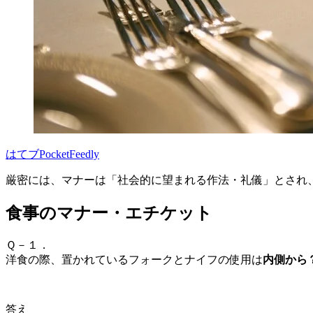
はてブ
Pocket
Feedly
厳密には、マナーは「社会的に望まれる作法・礼儀」とされ
食事のマナー・エチケット
Ｑ－１．
洋食の際、
置かれている
フォークとナイフの使用は
内側から
答え