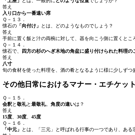
「上座」
とは、一般的に
どのような位置
でしょうか？
答え
入り口から一番遠い席
Ｑ－１３．
懐石の
「向付け」
とは、どのようなものでしょう？
答え
手前に置く飯と汁の両椀に対して、器を向こう側に置くとこ
Ｑ－１４．
懐石で、
四方の杉のへぎ木地の角盆に盛り付けられた料理の
答え
八寸
旬の食材を使った料理を、酒の肴となるように様に少しずつ
その他日常におけるマナー・エチケッ
Ｑ－１５．
会釈
と
敬礼
と
最敬礼
。
角度の違い
は？
答え
15度
、
30度
、
45度
Ｑ－１６．
「中元」
とは、「三元」と呼ばれる行事の一つであり、ある