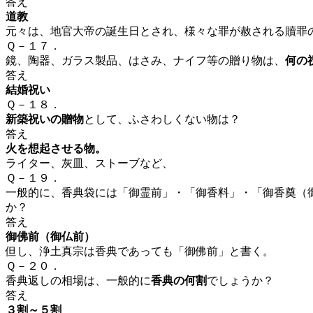
答え
道教
元々は、地官大帝の誕生日とされ、様々な罪が赦される贖罪
Ｑ－１７．
鏡、陶器、ガラス製品、はさみ、ナイフ等の贈り物は、
何の
答え
結婚祝い
Ｑ－１８．
新築祝いの贈物
として、ふさわしくない物は？
答え
火を想起させる物。
ライター、灰皿、ストーブなど、
Ｑ－１９．
一般的に、香典袋には
「御霊前」・「御香料」・「御香奠（
か？
答え
御佛前（御仏前）
但し、浄土真宗は香典であっても「御佛前」と書く。
Ｑ－２０．
香典返しの相場は、一般的に
香典の何割
でしょうか？
答え
３割～５割