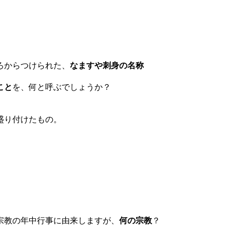
ろからつけられた、
なますや刺身の名称
こと
を、何と呼ぶでしょうか？
盛り付けたもの。
ト
宗教の年中行事に由来しますが、
何の宗教
？