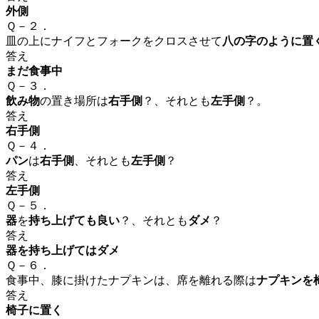
外側
Ｑ－２．
皿の上にナイフとフォークをクロスさせて
八の字のように置
答え
まだ食事中
Ｑ－３．
飲み物
の置き場所は
右手側
？、それとも
左手側
？。
答え
右手側
Ｑ－４．
パン
は
右手側
、それとも
左手側
？
答え
左手側
Ｑ－５．
器
を
持ち上げても良い
？、それとも
ダメ
？
答え
器を持ち上げてはダメ
Ｑ－６．
食事中、膝に掛けたナプキンは、席を離れる際は
ナプキンを
答え
椅子に置く