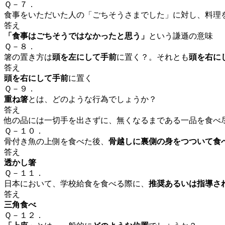
Ｑ－７．
食事をいただいた人の「ごちそうさまでした」に対し、料理
答え
「食事はごちそうではなかったと思う」
という謙遜の意味
Ｑ－８．
箸の置き方
は
頭を左
にして手前
に置く？。それとも
頭を右に
答え
頭を右にして手前
に置く
Ｑ－９．
重ね箸
とは、どのような行為でしょうか？
答え
他の品には一切手を出さずに、無くなるまである一品を食べ
Ｑ－１０．
骨付き魚の上側を食べた後、
骨越しに裏側の身をつついて食
答え
透かし箸
Ｑ－１１．
日本
において、
学校給食
を
食べる
際に、
推奨あるいは指導さ
答え
三角食べ
Ｑ－１２．