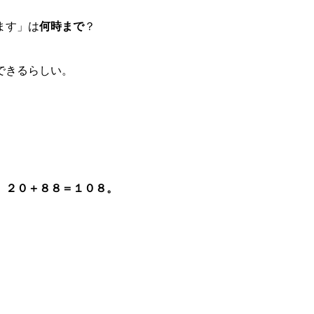
ます」は
何時まで
？
できるらしい。
。
、２０＋８８＝１０８。