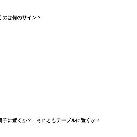
くのは何のサイン
？
椅子に置く
か？、それとも
テーブルに置く
か？