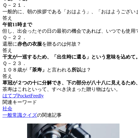
Ｑ－２１．
一般的に、朝の挨拶である「おはよう」、「おはようござい
答え
午前11時まで
但し、出会ったその日の最初の機会であれば、いつでも使用
Ｑ－２２．
還暦に
赤色の衣服
を贈るのは何故？
答え
干支が一巡するため、「出生時に還る」という意味を込めて
Ｑ－２３．
１０８歳が
「茶寿」
と言われる
所以
は？
答え
草冠が２つの十に分解でき、下の部分が八十八に見えるため
茶寿はこれといって、すべき決まった贈り物はない。
はてブ
Pocket
Feedly
関連キーワード
社会
一般常識クイズ
の関連記事