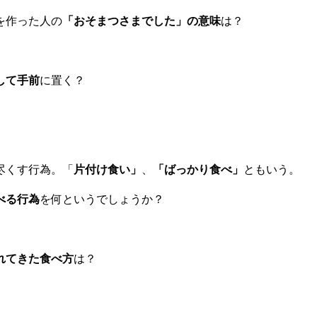
を作った人の
「おそまつさまでした」の意味
は？
して手前
に置く？
尽くす行為。「
片付け食い」
、
「ばっかり食べ」
ともいう。
べる行為
を何というでしょうか？
れてきた食べ方
は？