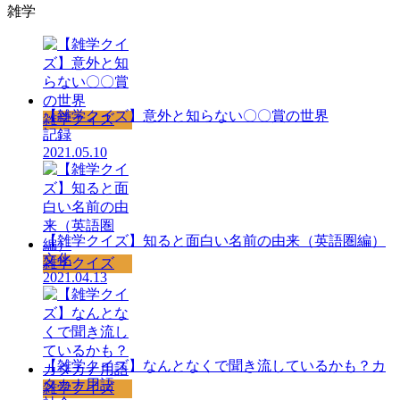
雑学
【雑学クイズ】意外と知らない〇〇賞の世界
雑学クイズ
記録
2021.05.10
【雑学クイズ】知ると面白い名前の由来（英語圏編）
文化
雑学クイズ
2021.04.13
【雑学クイズ】なんとなくで聞き流しているかも？カ
タカナ用語
雑学クイズ