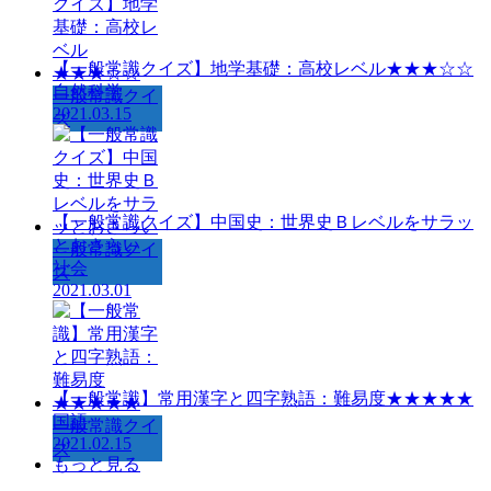
【一般常識クイズ】地学基礎：高校レベル★★★☆☆
自然科学
一般常識クイ
2021.03.15
ズ
【一般常識クイズ】中国史：世界史Ｂレベルをサラッ
とおさらい
一般常識クイ
社会
ズ
2021.03.01
【一般常識】常用漢字と四字熟語：難易度★★★★★
国語
一般常識クイ
2021.02.15
ズ
もっと見る