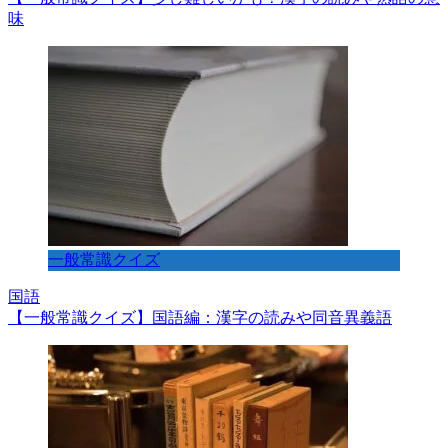
味
一般常識クイズ
国語
【一般常識クイズ】国語編：漢字の読みや同音異義語