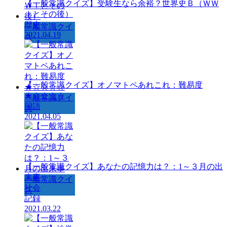
【一般常識クイズ】受験生なら余裕？世界史Ｂ（ＷＷ
Ⅰとその後）
歴史
一般常識クイ
2021.04.19
ズ
【一般常識クイズ】オノマトペあれこれ：難易度
★☆☆☆☆
一般常識クイ
国語
ズ
2021.04.05
【一般常識クイズ】あなたの記憶力は？：1～３月の出
来事
一般常識クイ
社会
ズ
記録
2021.03.22