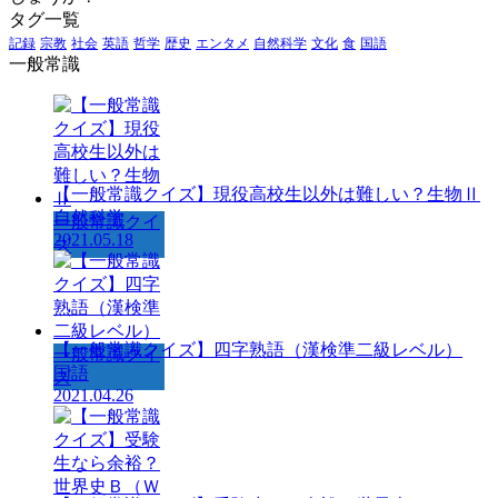
タグ一覧
記録
宗教
社会
英語
哲学
歴史
エンタメ
自然科学
文化
食
国語
一般常識
【一般常識クイズ】現役高校生以外は難しい？生物Ⅱ
自然科学
一般常識クイ
2021.05.18
ズ
【一般常識クイズ】四字熟語（漢検準二級レベル）
一般常識クイ
国語
ズ
2021.04.26