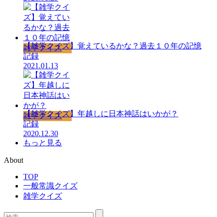
【雑学クイズ】覚えているかな？過去１０年の記憶
雑学クイズ
記録
2021.01.13
【雑学クイズ】年越しに日本神話はいかが？
雑学クイズ
記録
2020.12.30
もっと見る
About
TOP
一般常識クイズ
雑学クイズ